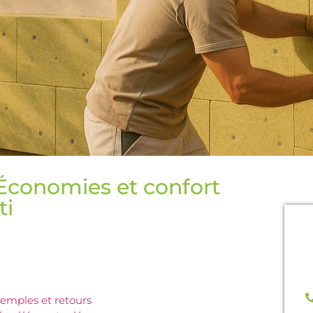
: Économies et confort
ti
N
b
exemples et retours