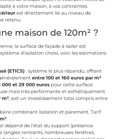
adapté à votre maison, à vos contraintes
térieur
est directement lié au niveau de
me retenu.
 une maison de 120m² ?
nne, la surface de façade à isoler est
ystème d’isolation choisi, voici les estimations
nsé (ETICS)
: système le plus répandu, offrant
e généralement
entre 100 et 160 euros par m²
5 000 et 29 000 euros
pour cette surface.
reuse mais très performante et esthétiquement
r m²
, soit un investissement total compris entre
aire combinant isolation et parement. Tarif
 m²
.
inal dépend de l’état du support (présence
ale (angles rentrants, nombreuses fenêtres,