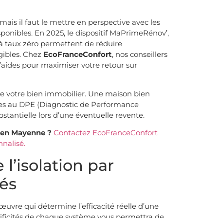
is il faut le mettre en perspective avec les
sponibles. En 2025, le dispositif MaPrimeRénov’,
t à taux zéro permettent de réduire
gibles. Chez
EcoFranceConfort
, nos conseillers
aides pour maximiser votre retour sur
de votre bien immobilier. Une maison bien
ques au DPE (Diagnostic de Performance
stantielle lors d’une éventuelle revente.
n en Mayenne ?
Contactez EcoFranceConfort
nnalisé.
 l’isolation par
lés
 œuvre qui détermine l’efficacité réelle d’une
cificités de chaque système vous permettra de