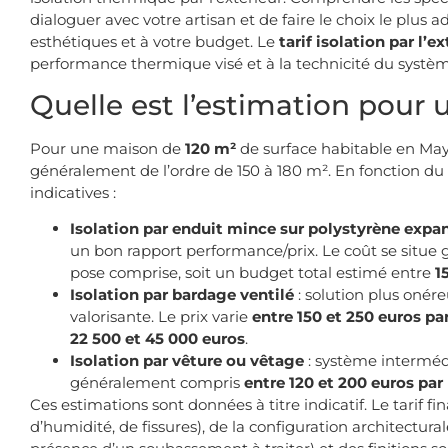
dialoguer avec votre artisan et de faire le choix le plus 
esthétiques et à votre budget. Le
tarif isolation par l’ex
performance thermique visé et à la technicité du systè
Quelle est l’estimation pour
Pour une maison de
120 m²
de surface habitable en Maye
généralement de l’ordre de 150 à 180 m². En fonction du s
indicatives :
Isolation par enduit mince sur polystyrène expa
un bon rapport performance/prix. Le coût se situ
pose comprise, soit un budget total estimé entre
1
Isolation par bardage ventilé
: solution plus oné
valorisante. Le prix varie
entre 150 et 250 euros pa
22 500 et 45 000 euros
.
Isolation par vêture ou vêtage
: système intermédi
généralement compris
entre 120 et 200 euros par
Ces estimations sont données à titre indicatif. Le tarif f
d’humidité, de fissures), de la configuration architectur