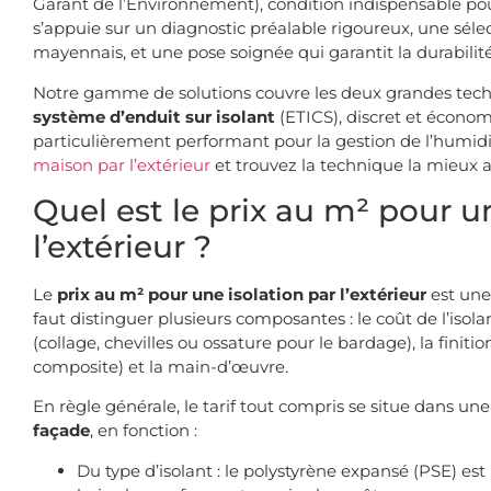
Garant de l’Environnement), condition indispensable po
s’appuie sur un diagnostic préalable rigoureux, une sél
mayennais, et une pose soignée qui garantit la durabilité
Notre gamme de solutions couvre les deux grandes techni
système d’enduit sur isolant
(ETICS), discret et économ
particulièrement performant pour la gestion de l’humid
maison par l’extérieur
et trouvez la technique la mieux a
Quel est le prix au m² pour u
l’extérieur ?
Le
prix au m² pour une isolation par l’extérieur
est une 
faut distinguer plusieurs composantes : le coût de l’isol
(collage, chevilles ou ossature pour le bardage), la finiti
composite) et la main-d’œuvre.
En règle générale, le tarif tout compris se situe dans un
façade
, en fonction :
Du type d’isolant : le polystyrène expansé (PSE) est 