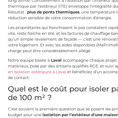
long terme. Contrairement à l’isolation par l’intérieur qui 
thermique par l’extérieur (ITE) enveloppe l’intégralité d
Résultat :
plus de ponts thermiques
, une température i
réduction sensible de votre consommation d’énergie.
Les propriétaires qui franchissent le pas constatent rap
vite, reste fraîche en été, et les factures de chauffage bai
qu’un simple ravalement de façade — c’est une rénovat
votre logement. Et avec les aides disponibles (MaPrimeRén
charge peut être considérablement allégé.
Notre équipe basée à
Laval
accompagne chaque projet de
matériaux, pose par des artisans qualifiés RGE, et suivi 
en isolation extérieure à Laval
et bénéficiez d’un accom
de contact.
Quel est le coût pour isoler p
de 100 m² ?
C’est souvent la première question que se posent les prop
budget pour une
isolation par l’extérieur d’une maiso