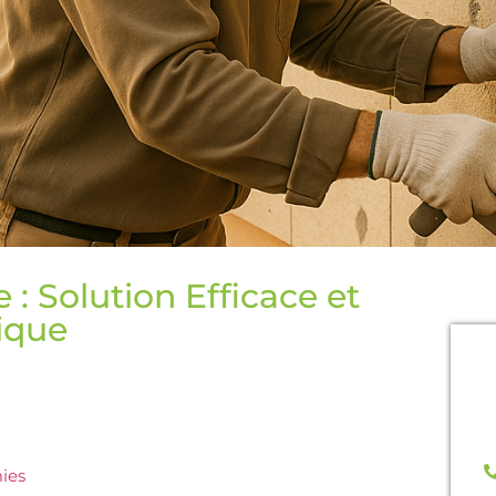
 : Solution Efficace et
ique
N
b
mies